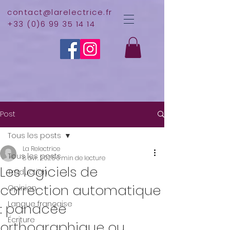
contact@larelectrice.fr
+33 (0)6 99 35 14 14
Post
Tous les posts
La Relectrice
Tous les posts
8 avr. 2025
6 min de lecture
Les logiciels de
Traduction
correction automatique
Opinion
Langue française
: panacée
Écriture
orthographique ou