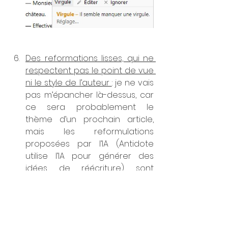
Des reformations lisses, qui ne 
respectent pas le point de vue 
ni le style de l’auteur 
: je ne vais 
pas m’épancher là-dessus, car 
ce sera probablement le 
thème d’un prochain article, 
mais les reformulations 
proposées par l’IA (Antidote 
utilise l’IA pour générer des 
idées de réécriture) sont 
censées améliorer le style. Or, si 
Alexandre Dumas voyait de 
quelle façon Antidote suggère 
d’améliorer son style, je pense 