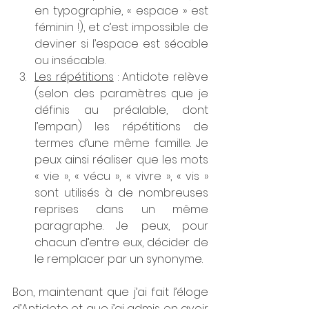
en typographie, « espace » est 
féminin !), et c’est impossible de 
deviner si l’espace est sécable 
ou insécable.
Les répétitions
 : Antidote relève 
(selon des paramètres que je 
définis au préalable, dont 
l’empan) les répétitions de 
termes d’une même famille. Je 
peux ainsi réaliser que les mots 
« vie », « vécu », « vivre », « vis » 
sont utilisés à de nombreuses 
reprises dans un même 
paragraphe. Je peux, pour 
chacun d’entre eux, décider de 
le remplacer par un synonyme.
Bon, maintenant que j’ai fait l’éloge 
d’Antidote et que j’ai admis en avoir 